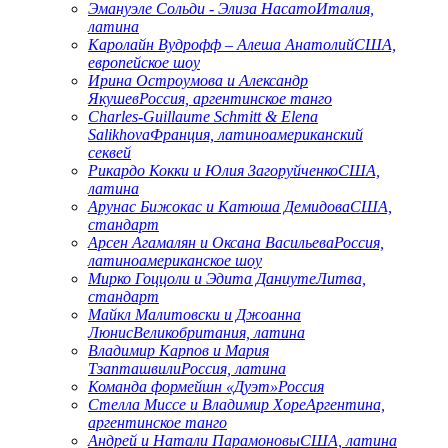
Эмануэле Сольди - Элиза Насато
Италия,
латина
Каролайн Вудрофф – Алеша Анатолий
США,
европейское шоу
Ирина Остроумова и Александр
Якушев
Россия, аргентинское танго
Charles-Guillaume Schmitt & Elena
Salikhova
Франция, латиноамериканский
секвей
Рикардо Кокки и Юлия Загоруйченко
США,
латина
Арунас Бижокас и Катюша Демидова
США,
стандарт
Арсен Агамалян и Оксана Васильева
Россия,
латиноамериканское шоу
Мирко Гоццоли и Эдита Даниуте
Литва,
стандарт
Майкл Малитовски и Джоанна
Люнис
Великобритания, латина
Владимир Карпов и Мария
Тзапташвили
Россия, латина
Команда формейшн «Дуэт»
Россия
Стелла Миссе и Владимир Хоре
Аргентина,
aргентинское танго
Андрей и Натали Парамоновы
США, латина