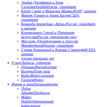
Эльдар Джафаров и Анна
Сажина
Азербайджан, стандарт
Крейг Смит и Мишелин Мармол
ЮАР, латина
Марат Гимаев и Алина Басюк
США,
стандарт
Команда формейшн «Вера»
Россия, стандарт
и латина
Коновальцев Сергей и Патриция
Белоусова
Россия, европейское шоу
Массимо Джорджианни и Алессия
Манфредини
Италия, стандарт
Славик Крикливый и Карина Смирнофф
США,
латина
Архив прошлых лет
О шоу
Анонсы, события
Отзывы
Впечатления
Билеты
План зала
Видео
Видео-галерея
Галерея
Фото
Имена и лица
Организаторы
Лейла
Адамян
Продюсер
Майкл
Найт
Официальный
композитор