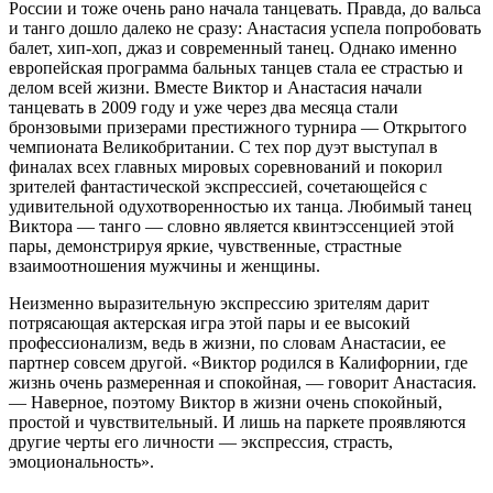
России и тоже очень рано начала танцевать. Правда, до вальса
и танго дошло далеко не сразу: Анастасия успела попробовать
балет, хип-хоп, джаз и современный танец. Однако именно
европейская программа бальных танцев стала ее страстью и
делом всей жизни. Вместе Виктор и Анастасия начали
танцевать в 2009 году и уже через два месяца стали
бронзовыми призерами престижного турнира ― Открытого
чемпионата Великобритании. С тех пор дуэт выступал в
финалах всех главных мировых соревнований и покорил
зрителей фантастической экспрессией, сочетающейся с
удивительной одухотворенностью их танца. Любимый танец
Виктора ― танго ― словно является квинтэссенцией этой
пары, демонстрируя яркие, чувственные, страстные
взаимоотношения мужчины и женщины.
Неизменно выразительную экспрессию зрителям дарит
потрясающая актерская игра этой пары и ее высокий
профессионализм, ведь в жизни, по словам Анастасии, ее
партнер совсем другой. «Виктор родился в Калифорнии, где
жизнь очень размеренная и спокойная, ― говорит Анастасия.
― Наверное, поэтому Виктор в жизни очень спокойный,
простой и чувствительный. И лишь на паркете проявляются
другие черты его личности ― экспрессия, страсть,
эмоциональность».