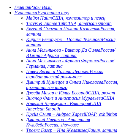
Главная
Рады Вам!
Участники
Участники шоу
Майкл Найт
США, композитор и певец
Travis & Jaimee Tuft
США, american smooth
Евгений Смагин и Полина Казаченко
Россия,
латина
Кирилл Белоруков – Полина Телешова
Россия,
латина
Анна Мельникова - Виктор Да Силва
Россия/
Южная Африка, латина
Анна Мельникова - Франко Формика
Россия/
Германия, латина
Павел Зюзин и Полина Леонова
Россия,
акробатический рок-н-ролл
Дмитрий Кузнецов и Ольга Николаева
Россия,
аргентинское танго
Джейк Мазар и Юлия Бесараб
США, pro-am
Виктор Фанг и Анастасия Муравьева
США
Николай Черемухин - Виктория
США,
American Smooth
Крейг Смит – Андреа Харвей
ЮАР, еxhibition
Дмитрий Плешков - Анастасия
Кульбеда
Россия, showcase
Троелс Багер – Ина Желязкова
Дания, латина