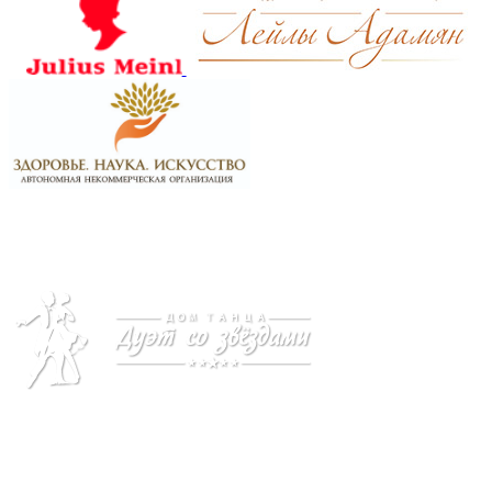
Звёздный Дуэт в соц.сетях: